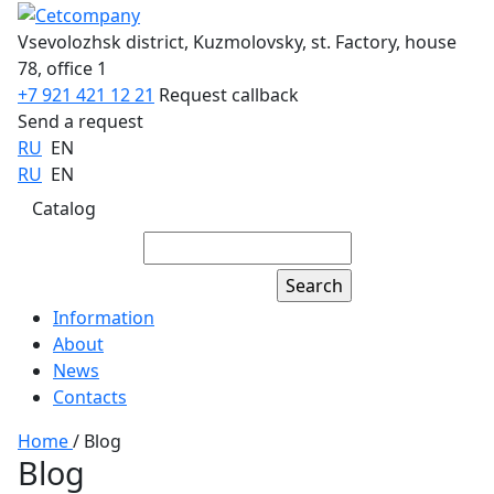
Vsevolozhsk district, Kuzmolovsky, st. Factory, house
78, office 1
+7 921 421 12 21
Request callback
Send a request
RU
EN
RU
EN
Catalog
Information
About
News
Contacts
Home
/
Blog
Blog