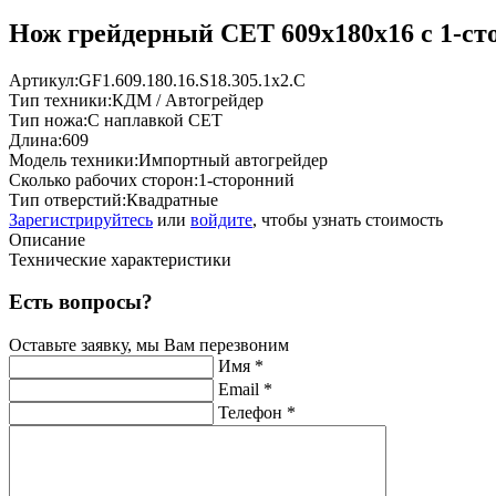
Нож грейдерный СЕТ 609х180х16 с 1-ст
Артикул:
GF1.609.180.16.S18.305.1х2.C
Тип техники:
КДМ / Автогрейдер
Тип ножа:
С наплавкой СЕТ
Длина:
609
Модель техники:
Импортный автогрейдер
Сколько рабочих сторон:
1-сторонний
Тип отверстий:
Квадратные
Зарегистрируйтесь
или
войдите
, чтобы узнать стоимость
Описание
Технические характеристики
Есть вопросы?
Оставьте заявку, мы Вам перезвоним
Имя *
Email *
Телефон *